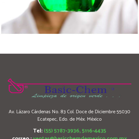
Av. Lázaro Cárdenas No. 83 Col. Doce de Diciembre 55030
Ecatepec, Edo. de Méx. México
Tel:
(55) 5787-3936, 5116-4435
correo :
ventas@basicchemdemexico.com.mx